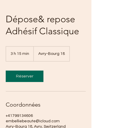
Dépose& repose
Adhésif Classique
3 h 15 min
3
Avry-Bourg 18
h
1
5
m
Réserver
i
n
Coordonnées
+41799134606
embelliebeaute@icloud.com
Avry-Bourg 18, Avry, Switzerland