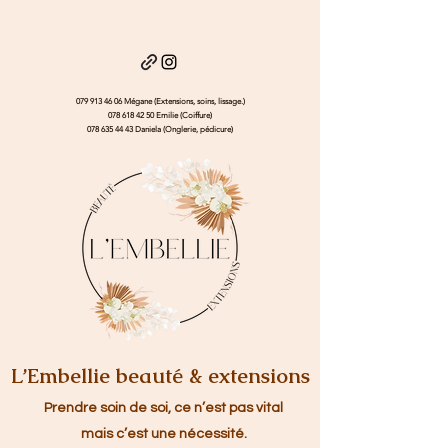
079 913 46 06
Mégane (Extensions, soins, lissage.)
078 618 42 50
Emilie (Coiffure)
078 635 44 43
Daniela (Onglerie, pédicure)
L’Embellie beauté & extensions
Prendre soin de soi, ce n’est pas vital
mais c’est une nécessité.