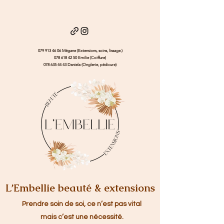
079 913 46 06
Mégane (Extensions, soins, lissage.)
078 618 42 50
Emilie (Coiffure)
078 635 44 43
Daniela (Onglerie, pédicure)
L’Embellie beauté & extensions
Prendre soin de soi, ce n’est pas vital
mais c’est une nécessité.