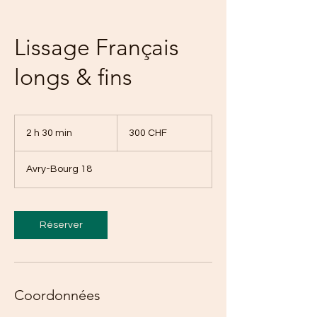
Lissage Français
longs & fins
300
francs
2 h 30 min
2
300 CHF
suisses
h
3
Avry-Bourg 18
0
m
i
n
Réserver
Coordonnées