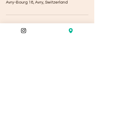
Avry-Bourg 18, Avry, Switzerland
L’Embellie beauté & extensions
Formulaire d'abonnement
Envoyer